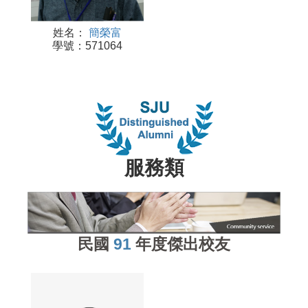
姓名：
簡榮富
學號：571064
服務類
民國
91
年度傑出校友