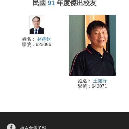
民國
91
年度傑出校友
姓名：
林耀欽
學號：623096
姓名：
王健行
學號：642071
校友會電子報