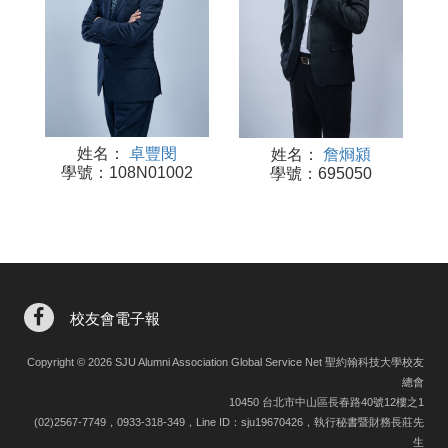
姓名：
卓豐閔
姓名：
詹烱潁
學號：108N01002
學號：695050
校友會電子報
Copyright © 2026 SJU Alumni Association Global Service Net 聖約翰科技大學校友
總會
10450 台北市中山區長春路40號12樓之1
(02)2567-7749，0933-318-349，Line ID：sju19670426，執行秘書暨財務長莊先
生