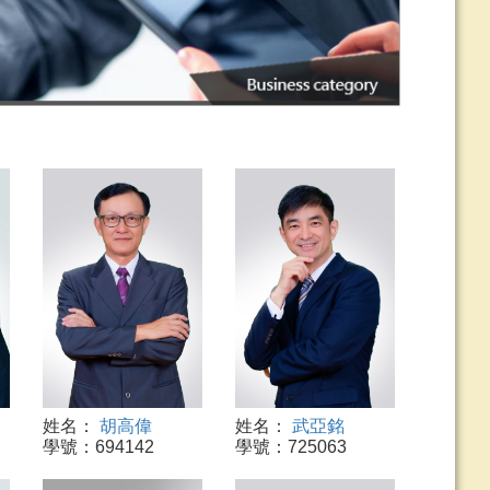
姓名：
胡高偉
姓名：
武亞銘
學號：694142
學號：725063