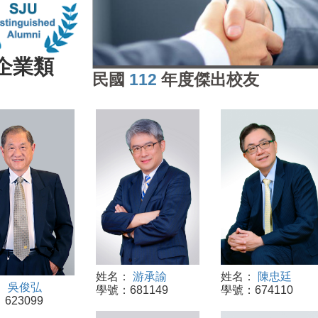
企業類
民國
112
年度傑出校友
姓名：
游承諭
姓名：
陳忠廷
：
吳俊弘
學號：681149
學號：674110
623099