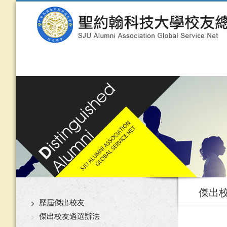
傑出
歷屆傑出校友
傑出校友遴選辦法