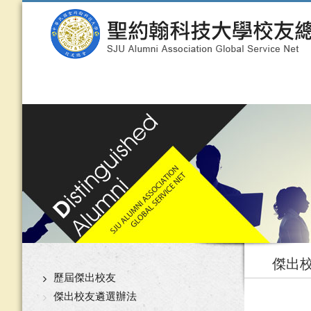
傑出
歷屆傑出校友
傑出校友遴選辦法