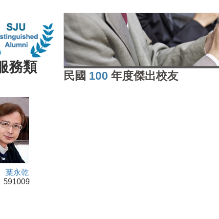
服務類
民國
100
年度傑出校友
：
葉永乾
591009