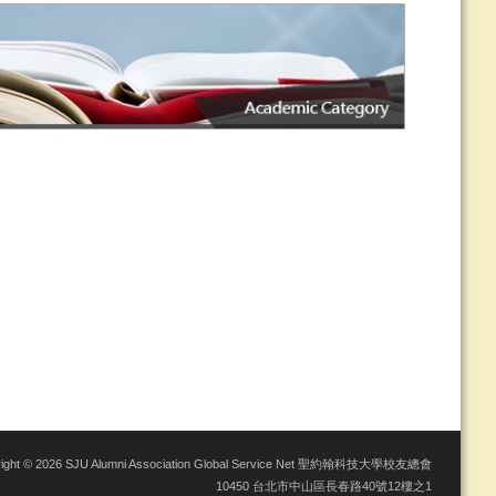
right © 2026 SJU Alumni Association Global Service Net 聖約翰科技大學校友總會
10450 台北市中山區長春路40號12樓之1