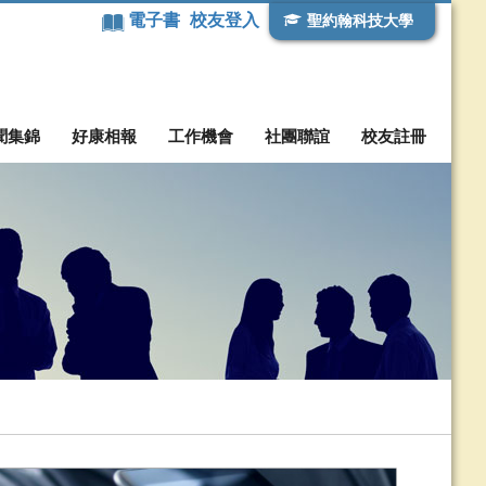
電子書
校友登入
聖約翰科技大學
聞集錦
好康相報
工作機會
社團聯誼
校友註冊