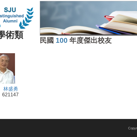
學術類
民國
100
年度傑出校友
：
林盛勇
621147
Copy