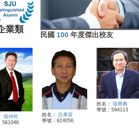
企業類
民國
100
年度傑出校友
姓名：
張譽興
學號：594113
姓名：
呂果富
：
張仲民
學號：624056
561046