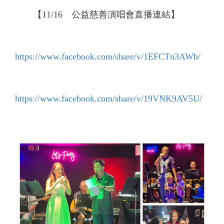
【11/16 公益慈善演唱會直播連結】
https://www.facebook.com/share/v/1EFCTn3AWb/
https://www.facebook.com/share/v/19VNK9AV5U/