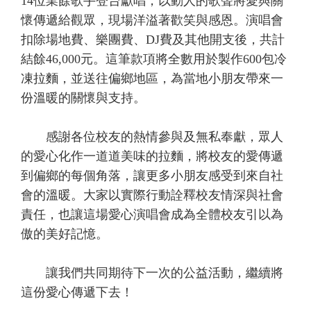
14位業餘歌手登台獻唱，以動人的歌聲將愛與關
懷傳遞給觀眾，現場洋溢著歡笑與感恩。演唱會
扣除場地費、樂團費、DJ費及其他開支後，共計
結餘46,000元。這筆款項將全數用於製作600包冷
凍拉麵，並送往偏鄉地區，為當地小朋友帶來一
份溫暖的關懷與支持。
感謝各位校友的熱情參與及無私奉獻，眾人
的愛心化作一道道美味的拉麵，將校友的愛傳遞
到偏鄉的每個角落，讓更多小朋友感受到來自社
會的溫暖。大家以實際行動詮釋校友情深與社會
責任，也讓這場愛心演唱會成為全體校友引以為
傲的美好記憶。
讓我們共同期待下一次的公益活動，繼續將
這份愛心傳遞下去！