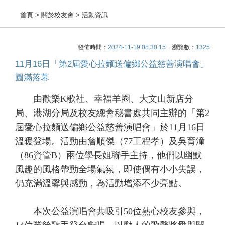
首頁
> 關於校友會 > 活動資訊
發佈時間：
2024-11-19 08:30:15
瀏覽數：
1325
11月16日「第2屆愛心拉麵送偏鄉公益慈善演唱會」
圓滿落幕
由歡樂K歌社、幸福羊圈、大文山新店分
局、港湖分局及校友總會秘書處共同主辦的「第2
屆愛心拉麵送偏鄉公益慈善演唱會」於11月16日
溫暖登場。活動由詹順傑（77工程孝）及吳育潼
（86資管B）兩位學長姐聯手主持，他們以幽默
風趣的風格帶動全場氣氛，即使偶有小小失誤，
仍充滿溫馨與感動，為活動增添不少亮點。
本次公益演唱會共吸引50位熱心校友參與，