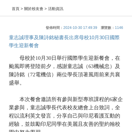
首頁
> 關於校友會 > 活動資訊
發佈時間：
2024-10-30 17:49:39
瀏覽數：
1146
童志誠理事及陳詩銘秘書長出席母校10月30日國際
學生迎新餐會
母校於10月30日舉行國際學生迎新餐會，在
颱風即將登陸前夕，感謝童志誠（63機械忠）及
陳詩銘（72電機信）兩位學長頂著風雨前來共襄
盛舉。
本次餐會邀請所有參與新型專班課程的6家企
業參與，童志誠學長代表校友總會上台致詞，全
程以流利英文發言，分享自己與印尼看護互動的
經驗，並鼓勵印尼同學在美麗且友善的聖約翰校