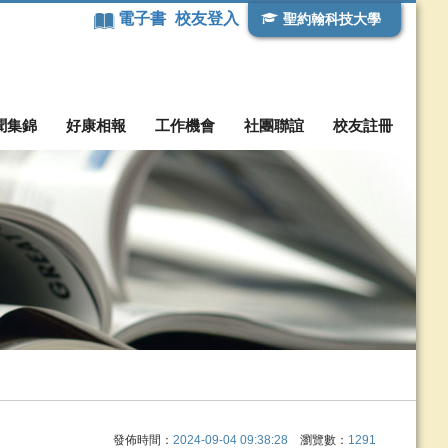
電子書
校友登入
聖約翰科技大學
聞集錦
好康相報
工作機會
社團聯誼
校友註冊
發佈時間：
2024-09-04 09:38:28
瀏覽數：
1291