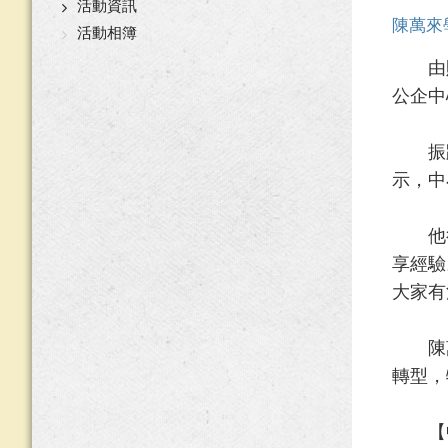
活動資訊
陳萬來
活動相簿
由財團
公企中
振躍精
示，中
他很
享經驗
大家有
陳萬
轉型，
【中