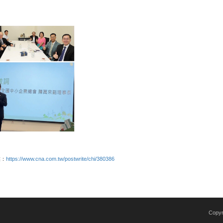
結：
https://www.cna.com.tw/postwrite/chi/380386
Copy