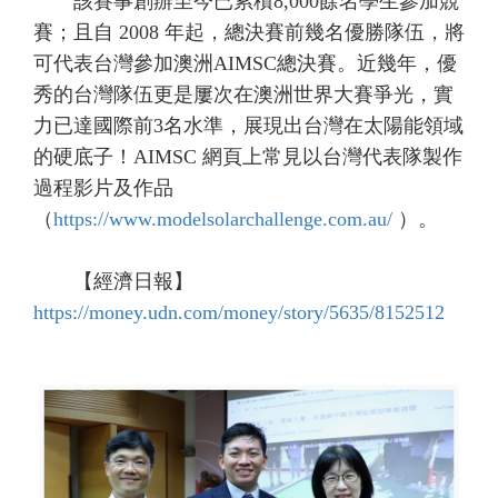
該賽事創辦至今已累積8,000餘名學生參加競
賽；且自 2008 年起，總決賽前幾名優勝隊伍，將
可代表台灣參加澳洲AIMSC總決賽。近幾年，優
秀的台灣隊伍更是屢次在澳洲世界大賽爭光，實
力已達國際前3名水準，展現出台灣在太陽能領域
的硬底子！AIMSC 網頁上常見以台灣代表隊製作
過程影片及作品
（
https://www.modelsolarchallenge.com.au/
）。
【經濟日報】
https://money.udn.com/money/story/5635/8152512