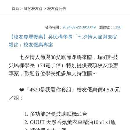
首頁
> 關於校友會 > 校友會公告
發佈時間：
2024-07-22 09:30:49
瀏覽數：
1290
【校友專屬優惠】吳民樺學長「七夕情人節與88父
親節」校友優惠專案
七夕情人節與88父親節即將來臨，瑞虹科技
吳民樺學長（74電子信）特別提供幾項校友優惠
專案，歡迎各位學長姐多加支持選購～
❤️
『4520是我愛你套組』校友優惠價4,520元
／組
：
1. 多功能舒曼波助眠機x1台
2. OUUII 天然香氛薰衣草精油10ml x1瓶