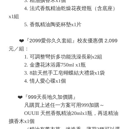
3. 精油擴香木x1個
4. 法式香氛精油乾燥花夜燈瓶（含底座）
x1組
5. 香氛精油陶瓷杯墊x1片
❤️『
2099愛你久久套組』校友優惠價 2,099
元／組
：
1. 可調整彎折多功能洗澡長刷x2組
2. 金盞花沐浴露750ml x1瓶
3. 8款天然手工皂蝴蝶結大禮袋x1袋
4. 情人愛心碟x1個
❤️
『999天長地久加價購』
凡購買上述任一方案可用999加購～
OUUII 天然香氛精油20mlx1瓶，再送精油
擴香木x1個