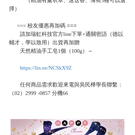
（精油有薰衣草、迷迭香、薄荷3種可以選
擇）
=== 校友優惠再加碼
===
請加瑞虹科技官方line下單+通關密語（
德以
輔才，學以致用
）出貨再加贈
天然精油手工皂1個（100g）～
https://lin.ee/NCSkX9Z
任何商品需求歡迎來電與吳民樺學長聯繫：
（02）2999 -0857 分機66