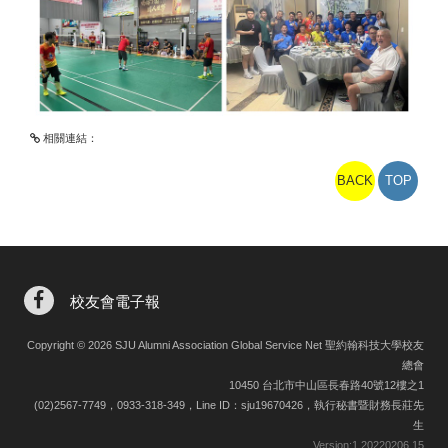
相關連結：
BACK
TOP
校友會電子報
Copyright © 2026 SJU Alumni Association Global Service Net 聖約翰科技大學校友
總會
10450 台北市中山區長春路40號12樓之1
(02)2567-7749，0933-318-349，Line ID：sju19670426，執行秘書暨財務長莊先
生
Version:
1.20220206.15