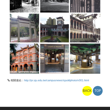
相關連結：
http://pr.sju.edu.tw/campusnews/sjuoldphoto/v001.html
BACK
TOP