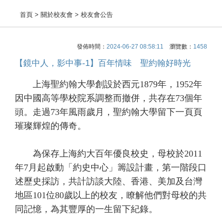
首頁
> 關於校友會 > 校友會公告
發佈時間：
2024-06-27 08:58:11
瀏覽數：
1458
【鏡中人，影中事-1】百年情味 聖約翰好時光
上海聖約翰大學創設於西元1879年，1952年
因中國高等學校院系調整而撤併，共存在73個年
頭。走過73年風雨歲月，聖約翰大學留下一頁頁
璀璨輝煌的傳奇。
為保存上海約大百年優良校史，母校於2011
年7月起啟動「約史中心」籌設計畫，第一階段口
述歷史採訪，共計訪談大陸、香港、美加及台灣
地區101位80歲以上的校友，瞭解他們對母校的共
同記憶，為其豐厚的一生留下紀錄。