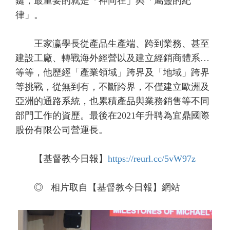
鍵，最重要的就是「神同在」與「屬靈的紀
律」。
王家瀛學長從產品生產端、跨到業務、甚至
建設工廠、轉戰海外經營以及建立經銷商體系…
等等，他歷經「產業領域」跨界及「地域」跨界
等挑戰，從無到有，不斷跨界，不僅建立歐洲及
亞洲的通路系統，也累積產品與業務銷售等不同
部門工作的資歷。最後在2021年升聘為宜鼎國際
股份有限公司營運長。
【基督教今日報】
https://reurl.cc/5vW97z
◎
相片取自【基督教今日報】網站