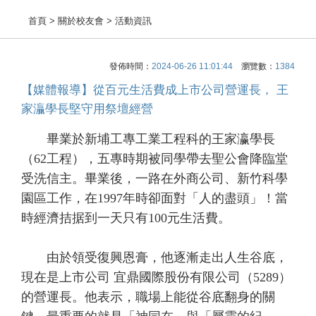
首頁
> 關於校友會 > 活動資訊
發佈時間：
2024-06-26 11:01:44
瀏覽數：
1384
【媒體報導】從百元生活費成上市公司營運長， 王
家灜學長堅守用祭壇經營
畢業於新埔工專工業工程科的王家瀛學長
（62工程），五專時期被同學帶去聖公會降臨堂
受洗信主。畢業後，一路在外商公司、新竹科學
園區工作，在1997年時卻面對「人的盡頭」！當
時經濟拮据到一天只有100元生活費。
由於領受復興恩膏，他逐漸走出人生谷底，
現在是上市公司 宜鼎國際股份有限公司（5289）
的營運長。他表示，職場上能從谷底翻身的關