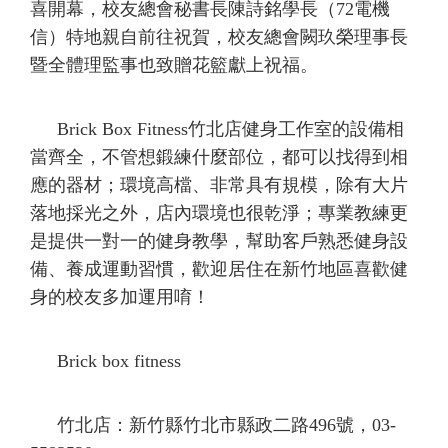
喜開幕，校友總會秘書長陳詩銘學長（
72
電機
信）特地親自前往祝賀，校友總會闕玖榮理事長
暨全體理監事也致贈花籃獻上祝福。
Brick Box Fitness
竹北店健身工作室的設備相
當齊全，不管想鍛練什麼部位，都可以找得到相
應的器材；環境高檔、非常具有規模，除有大片
落地採光之外，店內環境也很乾淨；專業教練更
是提供一對一的健身教學，幫助客戶熟悉健身設
備、養成運動習慣，歡迎居住在新竹地區喜歡健
身的校友多加運用唷！
Brick box fitness
竹北店：新竹縣竹北市縣政二路
496
號，
03-