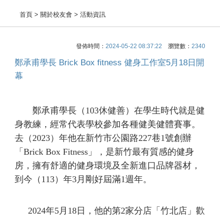
首頁
> 關於校友會 > 活動資訊
發佈時間：
2024-05-22 08:37:22
瀏覽數：
2340
鄭承甫學長 Brick Box fitness 健身工作室5月18日開
幕
鄭承甫學長（
103
休健善）在學生時代就是健
身教練，經常代表學校參加各種健美健體賽事。
去（
2023
）年他在新竹市公園路
227
巷
1
號創辦
「
Brick Box Fitness
」，是新竹最有質感的健身
房，擁有舒適的健身環境及全新進口品牌器材，
到今（
113
）年
3
月剛好屆滿
1
週年。
2024年
5
月
18
日，他的第
2
家分店「竹北店」歡