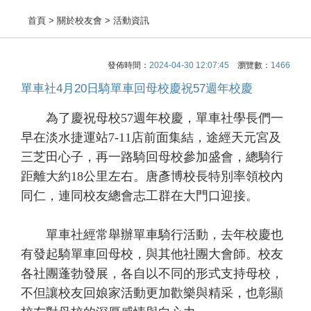
首頁
> 關於校友會 > 活動資訊
發佈時間：
2024-04-30 12:07:45
瀏覽數：
1466
單車社4月20日騎單車回母校慶祝57週年校慶
為了慶祝母校57週年校慶，單車社學長們一
早在淡水捷運站7-11店前面集結，途經天元宮及
三芝田心子，再一路騎回母校參加盛會，總騎行
距離大約18公里左右。唐彥博校長特別率領校內
同仁，連同校友總會志工群在大門口迎接。
單車社經常舉辦單車騎行活動，去年校慶也
有發起騎單車回母校，與其他社團大會師。校友
各社團蓬勃發展，各自以不同的形式支持母校，
不但讓校友回娘家活動更加歡樂與精采，也彰顯