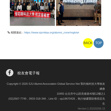
相關連結：
https://www.sjsmitaa.org/alumni_zone/register
BACK
TOP
校友會電子報
Copyright © 2026 SJU Alumni Association Global Service Net 聖約翰科技大學校友
總會
10450 台北市中山區長春路40號12樓之1
(02)2567-7749，0933-318-349，Line ID：sju19670426，執行秘書暨財務長莊先
生
Version:
1.20220206.15