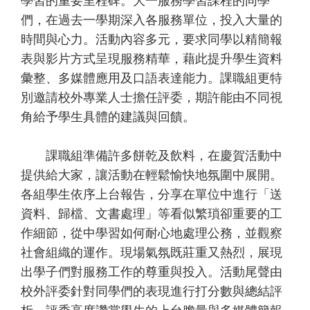
學習的重要里程碑。大一服務學習課程的同學
們，在過去一學期深入各服務單位，投入大量的
時間與心力。活動內容多元，要求同學以精簡報
表與影片方式呈現服務精華，藉此提升學生資料
彙整、多媒體應用及口語表達能力。課職組更特
別邀請校外專業人士擔任評委，期許能由不同視
角給予學生具體的建議與回饋。
課職組準備許多餅乾及飲料，在慶賀活動中
提供給大家，讓活動在輕鬆愉快地氛圍中展開。
各組學生依序上台報告，分享在單位中進行「送
資料、歸檔、文書處理」等看似繁瑣卻重要的工
作細節，從中學習如何耐心地處理公務，並觀察
社會組織的運作。現場氣氛既莊重又熱烈，展現
出學子們對服務工作的尊重與投入。活動尾聲由
校外評委針對同學們的表現進行打分數與總結評