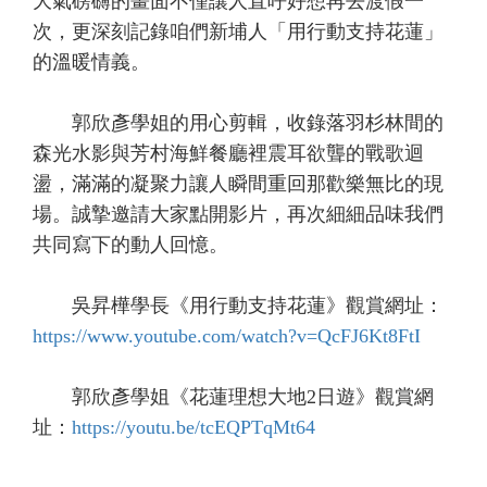
大氣磅礴的畫面不僅讓人直呼好想再去渡假一
次，更深刻記錄咱們新埔人「用行動支持花蓮」
的溫暖情義。
郭欣彥學姐的用心剪輯，收錄落羽杉林間的
森光水影與芳村海鮮餐廳裡震耳欲聾的戰歌迴
盪，滿滿的凝聚力讓人瞬間重回那歡樂無比的現
場。誠摯邀請大家點開影片，再次細細品味我們
共同寫下的動人回憶。
吳昇樺學長《用行動支持花蓮》觀賞網址：
https://www.youtube.com/watch?v=QcFJ6Kt8FtI
郭欣彥學姐《花蓮理想大地2日遊》觀賞網
址：
https://youtu.be/tcEQPTqMt64