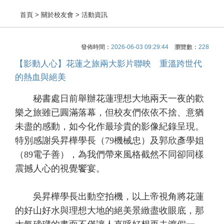
首頁
> 關於校友會 > 活動資訊
發佈時間：
2026-06-03 09:29:44
瀏覽數：
228
【影動人心】花蓮之旅兩大影片聯映 重溫跨世代
的熱血與絕美
秘書處日前舉辦花蓮理想大地兩天一夜的歡
樂之旅雖已圓滿落幕，但校友們依依不捨、意猶
未盡的感動，如今化作最珍貴的影像紀錄呈現。
特別感謝吳昇樺學長（79機械忠）及郭欣彥學姐
（89電子善），為我們帶來風格截然不同卻同樣
震撼人心的視覺饗宴。
吳昇樺學長出動空拍機，以上帝視角將花蓮
的好山好水與理想大地的絕美景緻盡收眼底，那