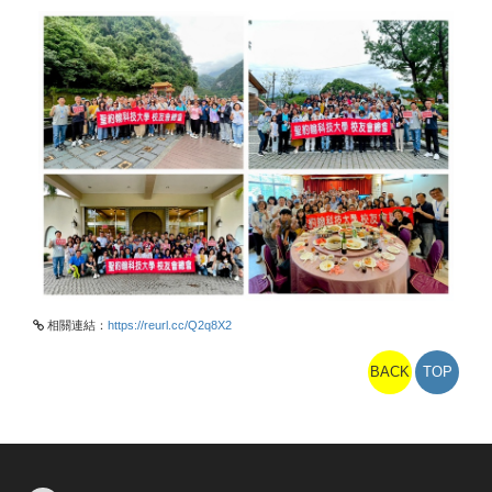
相關連結：
https://reurl.cc/Q2q8X2
BACK
TOP