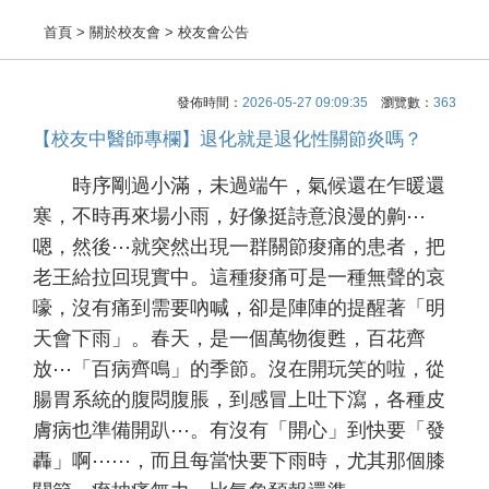
首頁
> 關於校友會 > 校友會公告
發佈時間：
2026-05-27 09:09:35
瀏覽數：
363
【校友中醫師專欄】退化就是退化性關節炎嗎？
時序剛過小滿，未過端午，氣候還在乍暖還
寒，不時再來場小雨，好像挺詩意浪漫的齁⋯
嗯，然後⋯就突然出現一群關節痠痛的患者，把
老王給拉回現實中。這種痠痛可是一種無聲的哀
嚎，沒有痛到需要吶喊，卻是陣陣的提醒著「明
天會下雨」。春天，是一個萬物復甦，百花齊
放⋯「百病齊鳴」的季節。沒在開玩笑的啦，從
腸胃系統的腹悶腹脹，到感冒上吐下瀉，各種皮
膚病也準備開趴⋯。有沒有「開心」到快要「發
轟」啊⋯⋯，而且每當快要下雨時，尤其那個膝