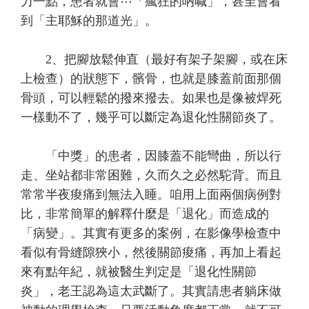
力一點，患者就會⋯「瘋狂的吶喊」，甚至會看
到「主耶穌的那道光」。
2、把腳放鬆伸直（最好有架子架腳，或在床
上檢查）的狀態下，髕骨，也就是膝蓋前面那個
骨頭，可以輕鬆的撥來撥去。如果也是像被焊死
一樣動不了，幾乎可以斷定為退化性關節炎了。
「中獎」的患者，因膝蓋不能彎曲，所以行
走、坐站都非常困難，久而久之必然駝背。而且
常常半夜痠痛到無法入睡。咱用上面兩個病例對
比，非常簡單的解釋什麼是「退化」而造成的
「病變」。其實有更多的案例，在影像學檢查中
看似有骨縫隙狹小，然後關節痠痛，再加上看起
來有點年紀，就被醫生判定是「退化性關節
炎」，老王認為這太武斷了。其實請患者躺床做