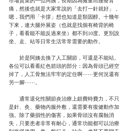
市場賣菜的一位阿姨，長期因為搬重而腰痠背
痛，然後也就是大家常說的「去打一針就好」，
嗯，我們用「卡撐」想也知道是類固醇。十幾年
下來，連大腿外展姿（也就是找個有椅背的椅
子，看看能不能反過來坐）都不到10度。更別說
坐、走、站等日常生活常常需要的動作。
於是阿姨去換了人工關節，可還是不能站。
各位可以看看紅色箭頭的部分：因為骨頭已經空
掉了，人工骨無法牢牢的定住啊⋯⋯更何況還有
另一腳⋯⋯。
通常退化性關節炎治療上頗費時費力，不只
是針、灸、藥物內服外敷，還需要有復健動作加
強。除了藥損性的傷害，如果骨頭沒有腐蝕消
失，只要患者非常有耐心，通常功能都可以治療