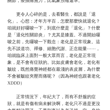
關節，痠抽痛無力，比氣象預報還準。
更令人心碎的是，去看醫生，都說是「退
化」。心想：才年方半百，怎麼那麼快就退化？
咱就好好囉唆一下，到底什麼是「退化」？什麼
是「退化性關節炎」？尤其是膝蓋。不過開始囉
唆之前，先囉唆一下觀念：老化是正常現象。這
先不談道功、禪修、細胞代謝、正念能量⋯⋯，
咱就臨床上面對一般大眾而言，老化是正常現
象，是不會有症狀的。比如皮膚會老化，老化有
皺紋，既然痛覺神經都在最淺的表皮層，為什麼
不會被皺紋夾壓而痛呢？（因為神經也跟著老化
XDDD）
正常情況下，年紀大了，而有不舒服的症
狀，就是有傷有病未解決啊，老化只不過是更沒