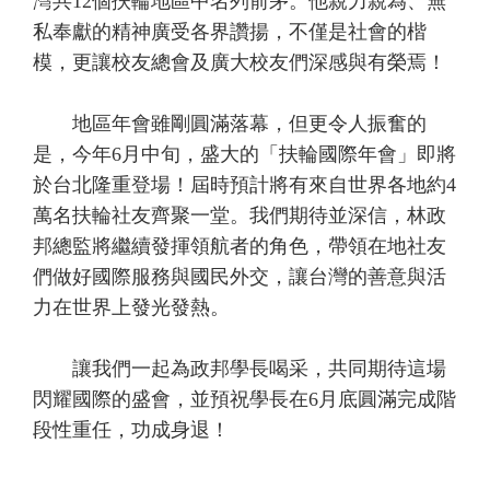
灣共12個扶輪地區中名列前茅。他親力親為、無
私奉獻的精神廣受各界讚揚，不僅是社會的楷
模，更讓校友總會及廣大校友們深感與有榮焉！
地區年會雖剛圓滿落幕，但更令人振奮的
是，今年6月中旬，盛大的「扶輪國際年會」即將
於台北隆重登場！屆時預計將有來自世界各地約4
萬名扶輪社友齊聚一堂。我們期待並深信，林政
邦總監將繼續發揮領航者的角色，帶領在地社友
們做好國際服務與國民外交，讓台灣的善意與活
力在世界上發光發熱。
讓我們一起為政邦學長喝采，共同期待這場
閃耀國際的盛會，並預祝學長在6月底圓滿完成階
段性重任，功成身退！