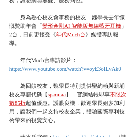
務，讓您網購無憂、服務到位。
身為熱心校友會事務的校友，魏學長去年慷
慨贊助年會「
變形金剛AI 智能版無線藍牙耳機
」
2台，日前更接受《
年代Much台
》媒體專訪報
導。
年代Much台專訪影片：
https://www.youtube.com/watch?v=oyE3oILvAk0
為回饋校友，魏學長特別提供聖約翰與新埔
校友專屬代碼【
sjsmitaa
】，官網結帳即享
不限次
數85折
超值優惠。護眼良機，歡迎學長姐多加利
用，讓我們一起支持校友企業，體驗國際專利技
術帶來的視覺安心。