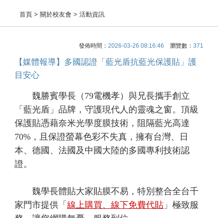
首頁
> 關於校友會 > 活動資訊
發佈時間：
2026-03-26 08:16:46
瀏覽數：
371
【媒體報導】多國認證「藍光盾抗藍光保護貼」護
目安心
魏勝賓學長（79電機孝）與兄長攜手創立
「藍光盾」品牌，守護現代人的靈魂之窗。頂級
保護貼憑藉奈米光學度膜技術，阻隔藍光高達
70%，且保證螢幕色彩不失真，擁有台灣、日
本、德國、法國及中國大陸的多國專利技術認
證。
魏學長體貼大家貼膜不易，特別整合全台千
家門市提供「
線上購買、線下免費代貼
」極致服