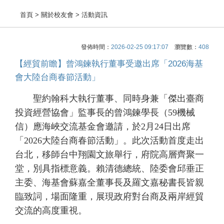
首頁
> 關於校友會 > 活動資訊
發佈時間：
2026-02-25 09:17:07
瀏覽數：
408
【經貿前瞻】曾鴻鍊執行董事受邀出席「2026海基
會大陸台商春節活動」
聖約翰科大執行董事、同時身兼「傑出臺商
投資經營協會」監事長的曾鴻鍊學長（59機械
信）應海峽交流基金會邀請，於2月24日出席
「2026大陸台商春節活動」。此次活動首度走出
台北，移師台中翔園文旅舉行，府院高層齊聚一
堂，別具指標意義。賴清德總統、陸委會邱垂正
主委、海基會蘇嘉全董事長及羅文嘉秘書長皆親
臨致詞，場面隆重，展現政府對台商及兩岸經貿
交流的高度重視。