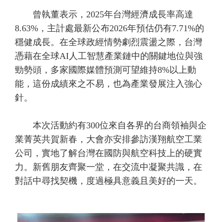
曾執董表示，2025年台灣經濟成長率高達
8.63%，主計處最新公布2026年預估仍有7.71%的
穩健成長。在全球政經情勢劇烈震盪之際，台灣
憑藉在全球AI人工智慧產業鏈中的關鍵地位與強
勁勢頭，多家國際媒體預測可望維持8%以上動
能，這份成績來之不易，也為產業發展注入強心
針。
本次活動約有300位來自各界的台商領袖與企
業菁英共賀新春，大會亦安排參訪漢翔航空工業
公司，實地了解台灣在國防與航空科技上的硬實
力。新舊朋友齊聚一堂，在交流中凝聚共識，在
對話中尋找契機，度過極具意義且美好的一天。