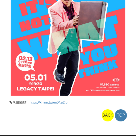
相關連結：
https://kham.tw/en04zi2Ib
BACK
TOP