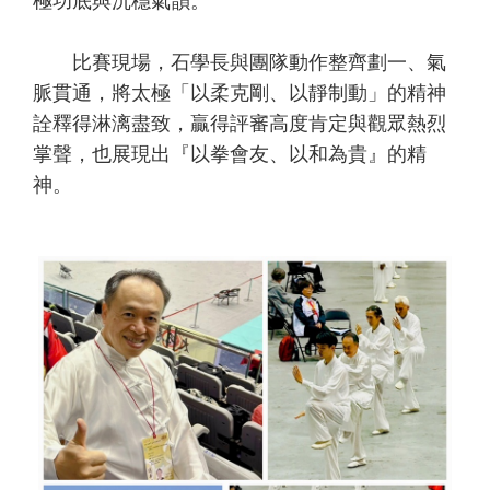
極功底與沉穩氣韻。
比賽現場，石學長與團隊動作整齊劃一、氣
脈貫通，將太極「以柔克剛、以靜制動」的精神
詮釋得淋漓盡致，贏得評審高度肯定與觀眾熱烈
掌聲，也展現出『以拳會友、以和為貴』的精
神。