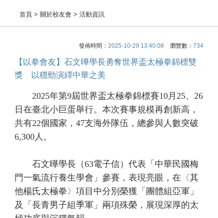
首頁
> 關於校友會 > 活動資訊
發佈時間：
2025-10-29 13:40:08
瀏覽數：
734
【以拳會友】石文曄學長勇奪世界盃太極拳錦標雙
獎 以穩勁演繹中華之美
2025年第9屆世界盃太極拳錦標賽10月25、26
日在臺北小巨蛋舉行。本次賽事規模再創新高，
共有22個國家，47支海外隊伍，總參與人數突破
6,300人。
石文曄學長（63電子信）代表「中華民國梅
門一氣流行養生學會」參賽，表現亮眼，在〈其
他楊氏太極拳〉項目中分別榮獲「團體組亞軍」
及「長青男子組季軍」兩項殊榮，展現深厚的太