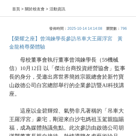
首頁
> 關於校友會 > 活動資訊
發佈時間：
2025-10-14 14:14:08
瀏覽數：
796
【榮耀之座】曾鴻鍊學長參訪吊車大王羅浮宮 黃
金龍椅尊榮體驗
母校董事會執行董事曾鴻鍊學長（59機械
信）10月12日 以「傑出台商投資經營協會」監事
長的身分，受邀出席世界簡姓宗親總會於新竹寶
山啟德公司白宮總部舉行的企業參訪暨AI科技講
座。
這座以金碧輝煌、氣勢非凡著稱的「吊車大
王羅浮宮」豪宅，剛迎來白沙屯媽祖玉駕親臨賜
福，成為媒體熱議焦點。此次參訪由啟德公司胡