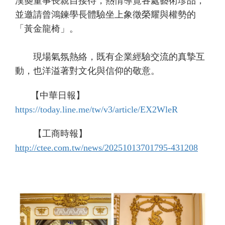
漢龑董事長親自接待，熱情導覽各處藝術珍品，
並邀請曾鴻鍊學長體驗坐上象徵榮耀與權勢的
「黃金龍椅」。
現場氣氛熱絡，既有企業經驗交流的真摯互
動，也洋溢著對文化與信仰的敬意。
【中華日報】
https://today.line.me/tw/v3/article/EX2WleR
【工商時報】
http://ctee.com.tw/news/20251013701795-431208