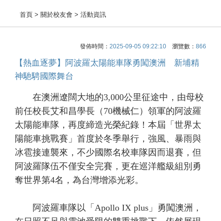
首頁
> 關於校友會 > 活動資訊
發佈時間：
2025-09-05 09:22:10
瀏覽數：
866
【熱血逐夢】阿波羅太陽能車隊勇闖澳洲 新埔精
神馳騁國際舞台
在澳洲遼闊大地的3,000公里征途中，由母校
前任校長艾和昌學長（70機械仁）領軍的阿波羅
太陽能車隊，再度締造光榮紀錄！本屆「世界太
陽能車挑戰賽」首度於冬季舉行，強風、暴雨與
冰雹接連襲來，不少國際名校車隊因而退賽，但
阿波羅隊伍不僅安全完賽，更在巡洋艦級組別勇
奪世界第4名，為台灣增添光彩。
阿波羅車隊以「Apollo IX plus」勇闖澳洲，