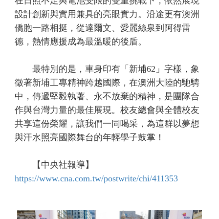
在日照不足與電池受限的雙重挑戰下，依然展現
設計創新與實用兼具的亮眼實力。沿途更有澳洲
僑胞一路相挺，從達爾文、愛麗絲泉到阿得雷
德，熱情應援成為最溫暖的後盾。
最特別的是，車身印有「新埔62」字樣，象
徵著新埔工專精神跨越國際，在澳洲大陸的馳騁
中，傳遞堅毅執著、永不放棄的精神，是團隊合
作與台灣力量的最佳展現。校友總會與全體校友
共享這份榮耀，讓我們一同喝采，為這群以夢想
與汗水照亮國際舞台的年輕學子鼓掌！
【中央社報導】
https://www.cna.com.tw/postwrite/chi/411353