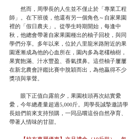
然而，周學長的人生並不僅止於「專業工程
師」。在下班後，他還有另一個角色～自家果園
裡的「假日農夫」。從學生時期開始，每逢中
秋，他總會帶著自家果園種出的柚子回校，與同
學們分享。多年以來，位於八里龍米路附近的果
園逐漸成為他的心血所在，園內多為老欉柚樹，
果實飽滿、汁水豐盈、香氣撲鼻。這些柚子屢屢
在新北農會評鑑比賽中脫穎而出，為他贏得不少
獎項與掌聲。
眼下正值白露前夕，果園枝頭再次結實纍
纍，今年總產量超過5,000斤。周學長誠摯邀請學
長姐們前來支持預購，一同品嚐這份自然孕育、
帶著人情味的甘甜。