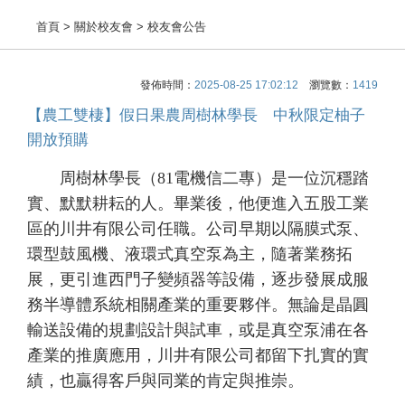
首頁
> 關於校友會 > 校友會公告
發佈時間：
2025-08-25 17:02:12
瀏覽數：
1419
【農工雙棲】假日果農周樹林學長 中秋限定柚子
開放預購
周樹林學長（81電機信二專）是一位沉穩踏
實、默默耕耘的人。畢業後，他便進入五股工業
區的川井有限公司任職。公司早期以隔膜式泵、
環型鼓風機、液環式真空泵為主，隨著業務拓
展，更引進西門子變頻器等設備，逐步發展成服
務半導體系統相關產業的重要夥伴。無論是晶圓
輸送設備的規劃設計與試車，或是真空泵浦在各
產業的推廣應用，川井有限公司都留下扎實的實
績，也贏得客戶與同業的肯定與推崇。