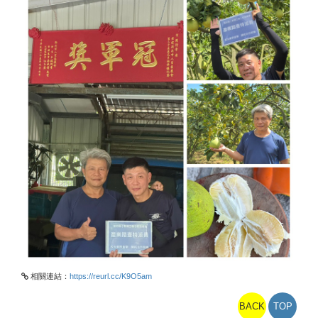
相關連結：
https://reurl.cc/K9O5am
BACK
TOP