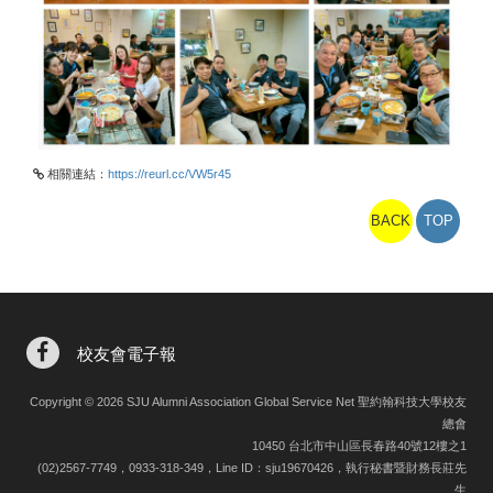
相關連結：
https://reurl.cc/VW5r45
BACK
TOP
校友會電子報
Copyright © 2026 SJU Alumni Association Global Service Net 聖約翰科技大學校友
總會
10450 台北市中山區長春路40號12樓之1
(02)2567-7749，0933-318-349，Line ID：sju19670426，執行秘書暨財務長莊先
生