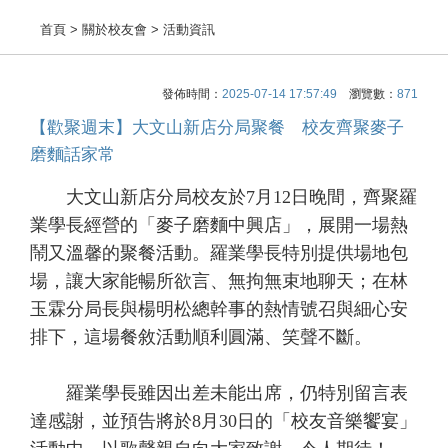
首頁
> 關於校友會 > 活動資訊
發佈時間：
2025-07-14 17:57:49
瀏覽數：
871
【歡聚週末】大文山新店分局聚餐 校友齊聚麥子
磨麵話家常
大文山新店分局校友於7月12日晚間，齊聚羅
業學長經營的「麥子磨麵中興店」，展開一場熱
鬧又溫馨的聚餐活動。羅業學長特別提供場地包
場，讓大家能暢所欲言、無拘無束地聊天；在林
玉霖分局長與楊明松總幹事的熱情號召與細心安
排下，這場餐敘活動順利圓滿、笑聲不斷。
羅業學長雖因出差未能出席，仍特別留言表
達感謝，並預告將於8月30日的「校友音樂饗宴」