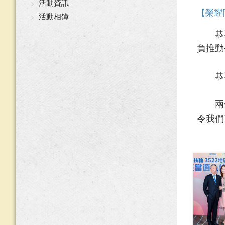
活動資訊
【榮耀
活動相簿
恭喜～
負推動
恭喜～
兩位
令我們