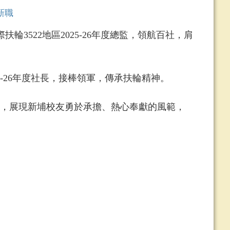
新職
3522地區2025-26年度總監，領航百社，肩
-26年度社長，接棒領軍，傳承扶輪精神。
，展現新埔校友勇於承擔、熱心奉獻的風範，