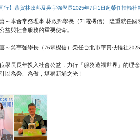
同行】恭賀林政邦及吳宇強學長2025年7月1日起榮任扶輪社
本會常務理事 林政邦學長（71電機信） 隆重就任國際扶輪
公益與社會服務的重要使命。
吳宇強學長（76電機信）榮任台北市華真扶輪社2025
學長長年投入社會公益，力行「服務造福世界」的理念
引以為榮、為傲，堪稱新埔之光！