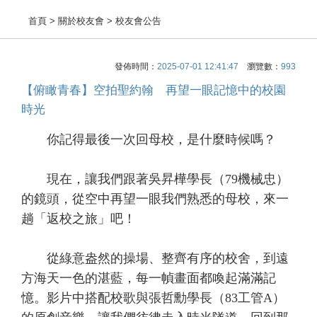
首頁
> 關於校友會 > 校友會公告
發佈時間：
2025-07-01 12:41:47
瀏覽數：
993
【俯瞰青春】空拍聖約翰 再望一眼記憶中的校園
時光
你記得最後一次回母校，是什麼時候嗎？
現在，讓我們跟著吳昇樺學長（79機械忠）
的鏡頭，從空中再望一眼我們熟悉的母校，來一
趟「返校之旅」吧！
從綠意盎然的操場、整齊有序的校舍，到遠
方海天一色的湛藍，每一幀畫面都喚起滿滿記
憶。影片中搭配校歌與張哲勳學長（83工管A）