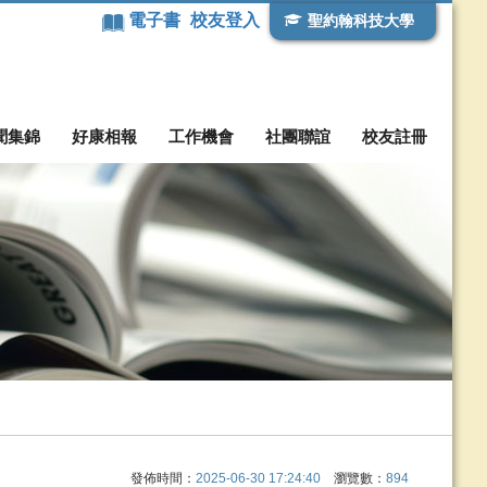
電子書
校友登入
聖約翰科技大學
聞集錦
好康相報
工作機會
社團聯誼
校友註冊
發佈時間：
2025-06-30 17:24:40
瀏覽數：
894