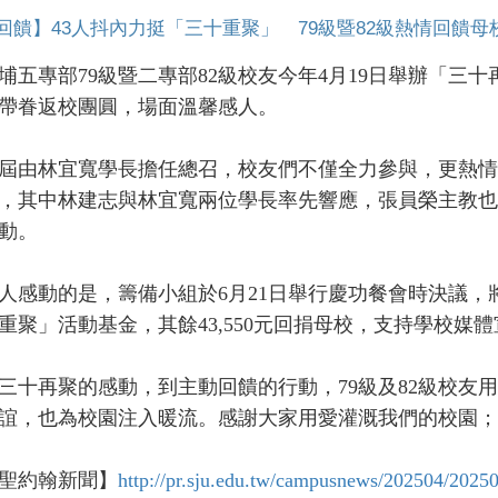
回饋】43人抖內力挺「三十重聚」 79級暨82級熱情回饋母
專部79級暨二專部82級校友今年4月19日舉辦「三十再
帶眷返校團圓，場面溫馨感人。
林宜寬學長擔任總召，校友們不僅全力參與，更熱情抖
，其中林建志與林宜寬兩位學長率先響應，張員榮主教也
動。
動的是，籌備小組於6月21日舉行慶功餐會時決議，將
重聚」活動基金，其餘43,550元回捐母校，支持學校媒
再聚的感動，到主動回饋的行動，79級及82級校友用
誼，也為校園注入暖流。感謝大家用愛灌溉我們的校園；
約翰新聞】
http://pr.sju.edu.tw/campusnews/202504/2025