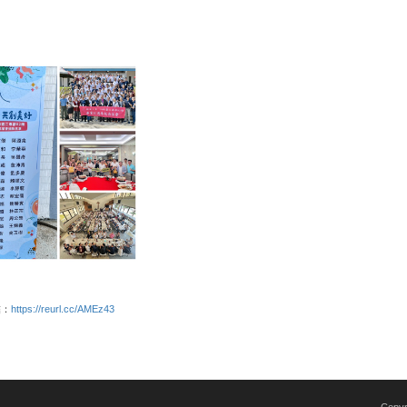
結：
https://reurl.cc/AMEz43
Copy