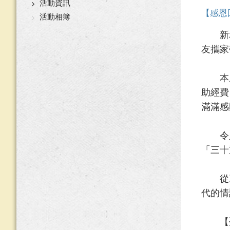
活動資訊
【感恩
活動相簿
新埔五
友攜家
本屆由
助經費
滿滿感
令人感
「三十
從三十
代的情
【聖