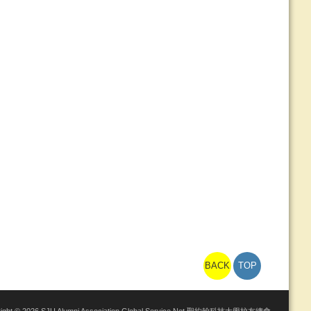
BACK
TOP
right © 2026 SJU Alumni Association Global Service Net 聖約翰科技大學校友總會