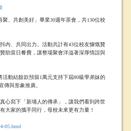
校
聚、共創美好」畢業30週年茶會，共130位校
內、共同出力。活動共計有43位校友慷慨贊
贊助當日餐費，讓整場聚會洋溢著深厚情誼與
活動結餘款預留1萬元支持下屆80級學弟妹的
體宣傳與形象推廣。
真心寫下「新埔人的傳承」，讓我們看到跨世
有大家的攜手同行，母校未來更有力量！
04-05.html