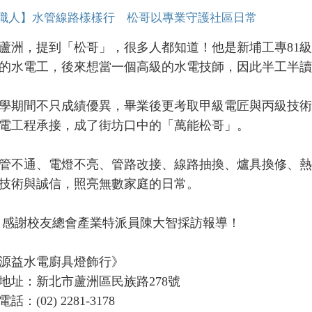
職人】水管線路樣樣行 松哥以專業守護社區日常
，提到「松哥」，很多人都知道！他是新埔工專81級
的水電工，後來想當一個高級的水電技師，因此半工半讀
期間不只成績優異，畢業後更考取甲級電匠與丙級技術
電工程承接，成了街坊口中的「萬能松哥」。
不通、電燈不亮、管路改接、線路抽換、爐具換修、熱
技術與誠信，照亮無數家庭的日常。
感謝校友總會產業特派員陳大智採訪報導！
益水電廚具燈飾行》
：新北市蘆洲區民族路278號
02) 2281-3178