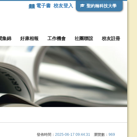
電子書
校友登入
聖約翰科技大學
聞集錦
好康相報
工作機會
社團聯誼
校友註冊
發佈時間：
2025-06-17 09:44:31
瀏覽數：
969