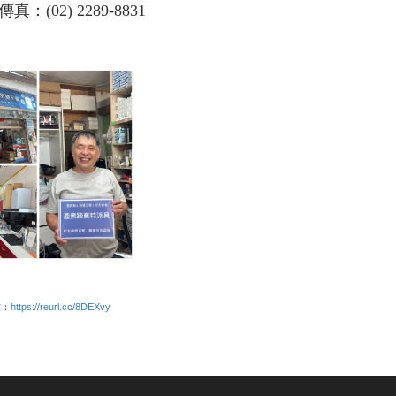
02) 2289-8831
結：
https://reurl.cc/8DEXvy