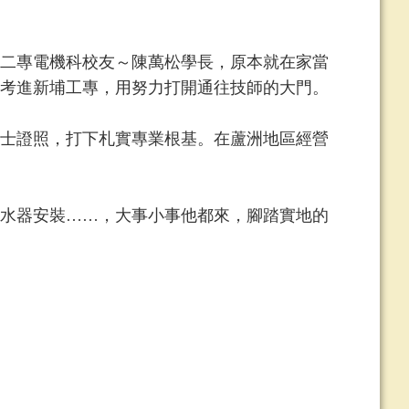
二專電機科校友～陳萬松學長，原本就在家當
考進新埔工專，用努力打開通往技師的大門。
士證照，打下札實專業根基。在蘆洲地區經營
水器安裝……，大事小事他都來，腳踏實地的