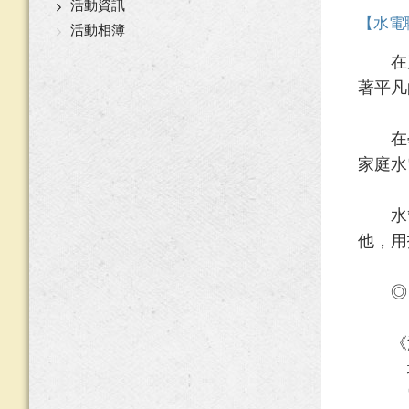
活動資訊
【水電
活動相簿
在蘆洲
著平凡
在學
家庭水
水管
他，用
◎ 
《源
地址
電話：(