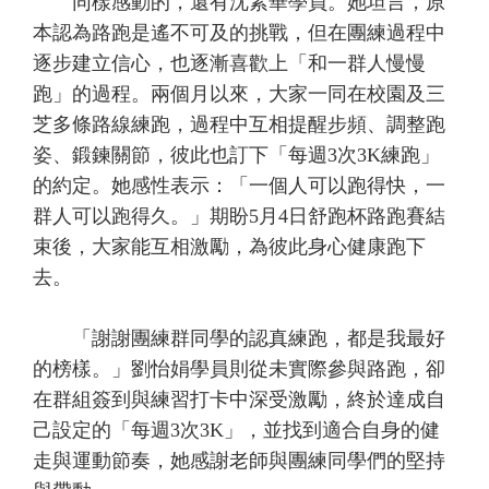
同樣感動的，還有沈素華學員。她坦言，原
本認為路跑是遙不可及的挑戰，但在團練過程中
逐步建立信心，也逐漸喜歡上「和一群人慢慢
跑」的過程。兩個月以來，大家一同在校園及三
芝多條路線練跑，過程中互相提醒步頻、調整跑
姿、鍛鍊關節，彼此也訂下「每週3次3K練跑」
的約定。她感性表示：「一個人可以跑得快，一
群人可以跑得久。」期盼5月4日舒跑杯路跑賽結
束後，大家能互相激勵，為彼此身心健康跑下
去。
「謝謝團練群同學的認真練跑，都是我最好
的榜樣。」劉怡娟學員則從未實際參與路跑，卻
在群組簽到與練習打卡中深受激勵，終於達成自
己設定的「每週3次3K」，並找到適合自身的健
走與運動節奏，她感謝老師與團練同學們的堅持