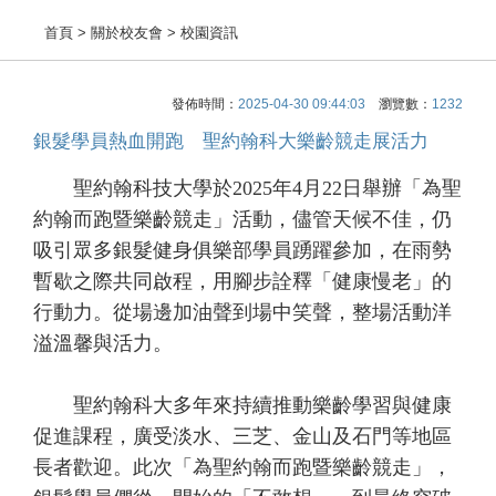
首頁
> 關於校友會 > 校園資訊
發佈時間：
2025-04-30 09:44:03
瀏覽數：
1232
銀髮學員熱血開跑 聖約翰科大樂齡競走展活力
聖約翰科技大學於2025年4月22日舉辦「為聖
約翰而跑暨樂齡競走」活動，儘管天候不佳，仍
吸引眾多銀髮健身俱樂部學員踴躍參加，在雨勢
暫歇之際共同啟程，用腳步詮釋「健康慢老」的
行動力。從場邊加油聲到場中笑聲，整場活動洋
溢溫馨與活力。
聖約翰科大多年來持續推動樂齡學習與健康
促進課程，廣受淡水、三芝、金山及石門等地區
長者歡迎。此次「為聖約翰而跑暨樂齡競走」，