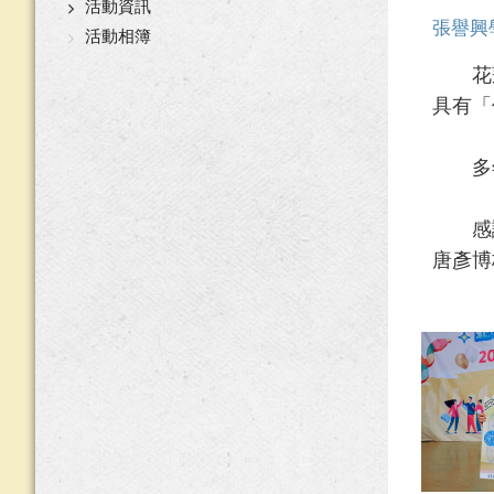
活動資訊
張譽興
活動相簿
花蓮客
具有「
多年來
感謝張
唐彥博