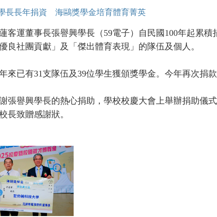
學長長年捐資 海鷗獎學金培育體育菁英
運董事長張譽興學長（59電子）自民國100年起累積捐
優良社團貢獻」及「傑出體育表現」的隊伍及個人。
已有31支隊伍及39位學生獲頒獎學金。今年再次捐款
譽興學長的熱心捐助，學校校慶大會上舉辦捐助儀式，
校長致贈感謝狀。