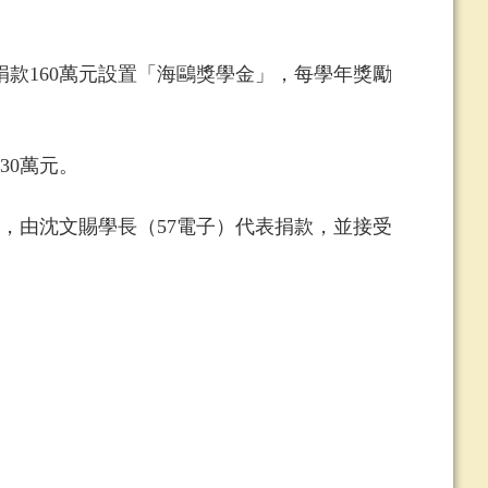
款160萬元設置「海鷗獎學金」，每學年獎勵
30萬元。
由沈文賜學長（57電子）代表捐款，並接受