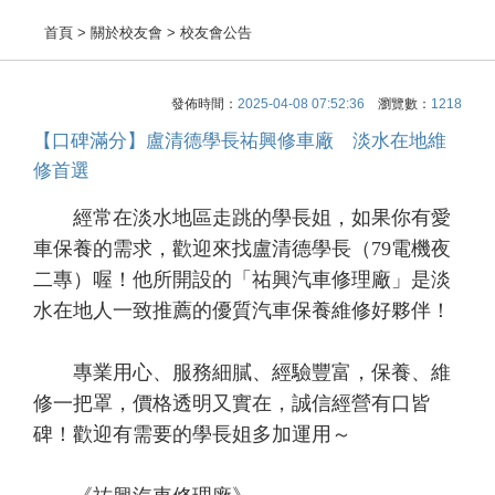
首頁
> 關於校友會 > 校友會公告
發佈時間：
2025-04-08 07:52:36
瀏覽數：
1218
【口碑滿分】盧清德學長祐興修車廠 淡水在地維
修首選
經常在淡水地區走跳的學長姐，如果你有愛
車保養的需求，歡迎來找盧清德學長（79電機夜
二專）喔！他所開設的「祐興汽車修理廠」是淡
水在地人一致推薦的優質汽車保養維修好夥伴！
專業用心、服務細膩、經驗豐富，保養、維
修一把罩，價格透明又實在，誠信經營有口皆
碑！歡迎有需要的學長姐多加運用～