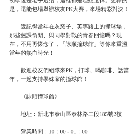
初學還是老手過招，這裡都是理想選擇。更棒的
是，還能包場舉辦校友PK大賽，來場精彩對決！
還記得當年在灰窯子、英專路上的撞球場，
那些翹課偷閒、與同學對戰的青春回憶嗎？現
在，不用再懷念了，「詠順撞球館」等你來重溫
當年的熱血時光！
歡迎校友們組隊來PK，打球、喝咖啡、話當
年，一起支持學妹家的撞球館！
《詠順撞球館》
地址：新北市泰山區泰林路二段185號2樓
營業時間：10：00 - 01：00