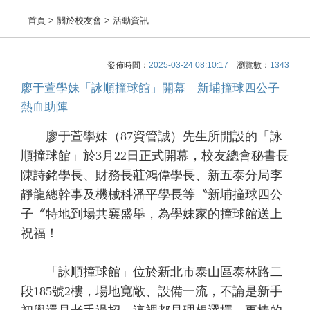
首頁
> 關於校友會 > 活動資訊
發佈時間：
2025-03-24 08:10:17
瀏覽數：
1343
廖于萱學妹「詠順撞球館」開幕 新埔撞球四公子
熱血助陣
廖于萱學妹（87資管誠）先生所開設的「詠
順撞球館」於3月22日正式開幕，校友總會秘書長
陳詩銘學長、財務長莊鴻偉學長、新五泰分局李
靜龍總幹事及機械科潘平學長等〝新埔撞球四公
子〞特地到場共襄盛舉，為學妹家的撞球館送上
祝福！
「詠順撞球館」位於新北市泰山區泰林路二
段185號2樓，場地寬敞、設備一流，不論是新手