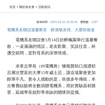
首頁
> 關於校友會 > 活動資訊
發佈時間：
2025-03-15 10:36:30
瀏覽數：
1187
電機系友聯誼溫馨聚首 醇酒敬友情、大愛助後進
電機系友聯誼會3月14日於醉楓園舉行溫馨餐
敘，一桌滿滿的情誼，老友歡聚、笑談往昔，杯
盞交錯間，是對母系的深厚情感。
卓韋志學長（89電機善）慷慨贊助口感濃郁
且層次豐富的大摩15年威士忌，讓這場聚會更加
醇厚不凡。更令人感動的是，依循多年傳統，本
次餐費結餘將全數捐贈電機系，用於實驗器材購
置，延續學長姐對學弟妹的關懷與提攜。