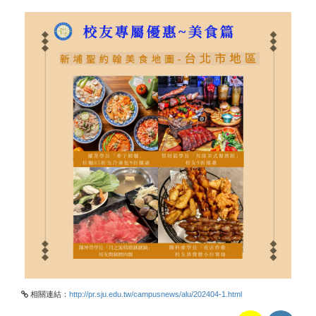
相關連結：
http://pr.sju.edu.tw/campusnews/alu/202404-1.html