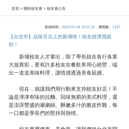
首頁
> 關於校友會 > 校友會公告
發佈時間：
2025-03-04 16:01:31
瀏覽數：
1337
【台北市】品味舌尖上的新埔情！校友經濟我挺
你！
新埔校友人才輩出，除了學長姐在各行各業
大放異彩，更有許多校友在餐飲界用心經營，端
出一道道美味料理，讓情感透過美食延續。
現在，就讓我們用行動來支持校友好店！不
論是津津有味的拉麵、回味無窮的美式料理，還
是澎湃豐盛的涮涮鍋、酥嫩多汁的脆皮炸雞，每
一口都是學長們的堅持與熱情。