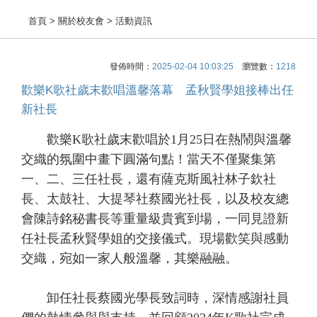
首頁
> 關於校友會 > 活動資訊
發佈時間：
2025-02-04 10:03:25
瀏覽數：
1218
歡樂K歌社歲末歡唱溫馨落幕 孟秋賢學姐接棒出任
新社長
歡樂K歌社歲末歡唱於1月25日在熱鬧與溫馨
交織的氛圍中畫下圓滿句點！當天不僅聚集第
一、二、三任社長，還有薩克斯風社林子欽社
長、太鼓社、大提琴社蔡國光社長，以及校友總
會陳詩銘秘書長等重量級貴賓到場，一同見證新
任社長孟秋賢學姐的交接儀式。現場歡笑與感動
交織，宛如一家人般溫馨，其樂融融。
卸任社長蔡國光學長致詞時，深情感謝社員