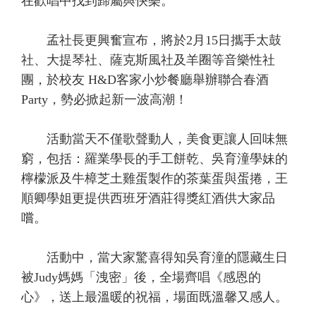
在歡唱中找到歸屬與快樂。
孟社長更興奮宣布，將於2月15日攜手太鼓
社、大提琴社、薩克斯風社及羊圈等音樂性社
團，於校友 H&D客家小炒餐廳舉辦聯合春酒
Party，勢必掀起新一波高潮！
活動當天不僅歌聲動人，美食更讓人回味無
窮，包括：羅業學長的手工餅乾、吳育潼學妹的
檸檬派及牛樟芝土雞蛋製作的茶葉蛋與蛋捲，王
順卿學姐更提供西班牙酒莊得獎紅酒供大家品
嚐。
活動中，當大家驚喜得知吳育潼的隱藏生日
被Judy媽媽「洩密」後，全場齊唱《感恩的
心》，送上最溫暖的祝福，場面既溫馨又感人。