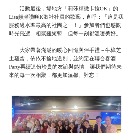
活動最後，場地方「莉莎精緻卡拉OK」的
Lisa頻頻讚嘆K歌社社員的歌藝，直呼：「這是我
服務過水準最高的社團之一！」參加者們也感慨
時光飛逝，相聚雖短暫，但每一刻都溫暖美好。
大家帶著滿滿的暖心回憶與伴手禮～牛樟芝
土雞蛋，依依不捨地道別，並約定在聯合春酒
Party再續這份珍貴的友誼與熱情。讓我們期待未
來的每一次相聚，都更加溫馨、難忘！