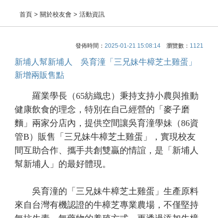
首頁
> 關於校友會 > 活動資訊
發佈時間：
2025-01-21 15:08:14
瀏覽數：
1121
新埔人幫新埔人 吳育潼「三兄妹牛樟芝土雞蛋」
新增兩販售點
羅業學長（65紡織忠）秉持支持小農與推動
健康飲食的理念，特別在自己經營的「麥子磨
麵」兩家分店內，提供空間讓吳育潼學妹（86資
管B）販售「三兄妹牛樟芝土雞蛋」，實現校友
間互助合作、攜手共創雙贏的情誼，是「新埔人
幫新埔人」的最好體現。
吳育潼的「三兄妹牛樟芝土雞蛋」生產原料
來自台灣有機認證的牛樟芝專業農場，不僅堅持