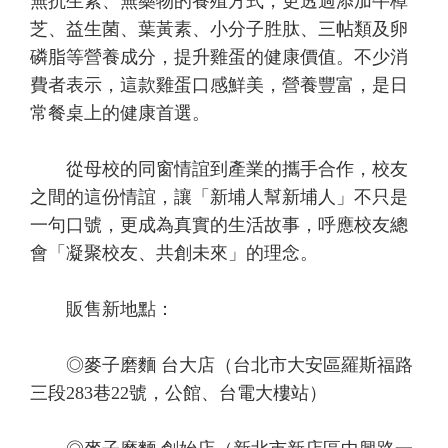
無抗生素、無藥物的養殖方式，更透過添加牛樟
芝、益生菌、葉黃素、小分子胜肽、三帖類及卵
磷脂等營養成分，提升雞蛋的健康價值。不少消
費者表示，這款雞蛋口感鮮美，營養豐富，是日
常餐桌上的健康首選。
從母校的同窗情誼到產業的攜手合作，校友
之間的這份情誼，讓「新埔人幫新埔人」不只是
一句口號，更成為真實的生活故事，呼應校友總
會「凝聚校友、共創未來」的理念。
販售新地點：
◎麥子磨麵 台大店（台北市大安區羅斯福路
三段283巷22號，公館、台電大樓站）