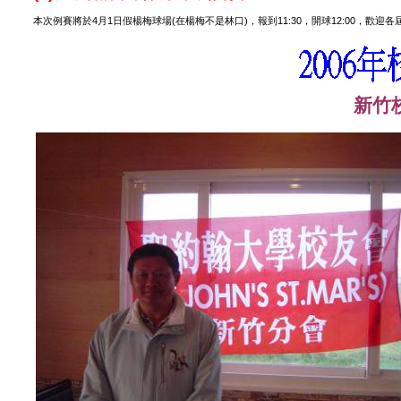
4
1
(
)
11:30
12:00
本次例賽將於
月
日假楊梅球場
在楊梅不是林口
，報到
，開球
，歡迎各
新竹