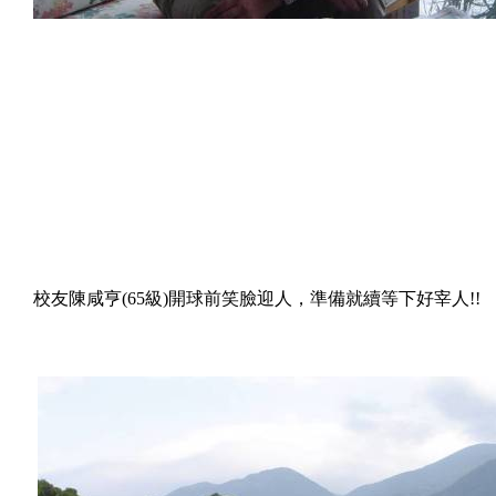
校友陳咸亨
(65
級
)
開球前笑臉迎人，準備就續等下好宰人
!!