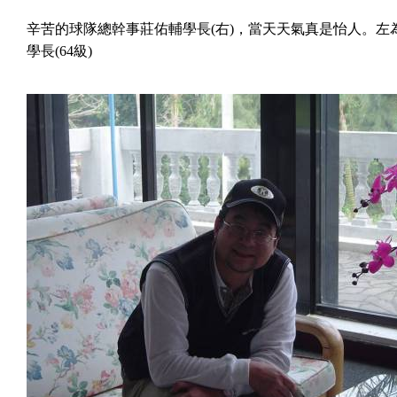
辛苦的球隊總幹事莊佑輔學長
(
右
)
，當天天氣真是怡人。左
學長
(64
級
)