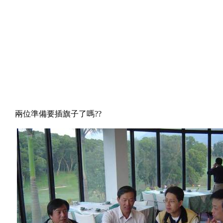
兩位準備要插旗子了嗎
??